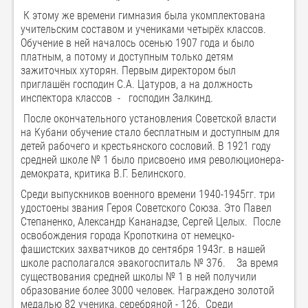
К этому же времени гимназия была укомплектована
учительским составом и учениками четырёх классов.
Обучение в ней началось осенью 1907 года и было
платным, а потому и доступным только детям
зажиточных хуторян. Первым директором был
приглашён господин С.А. Цатуров, а на должность
инспектора классов - господин Залкинд.
После окончательного установления Советской власти
на Кубани обучение стало бесплатным и доступным для
детей рабочего и крестьянского сословий. В 1921 году
средней школе № 1 было присвоено имя революционера-
демократа, критика В.Г. Белинского.
Среди выпускников военного времени 1940-1945гг. три
удостоены звания Героя Советского Союза. Это Павел
Степаненко, Александр Кананадзе, Сергей Целых. После
освобождения города Кропоткина от немецко-
фашистских захватчиков до сентября 1943г. в нашей
школе располагался эвакогоспиталь № 376. За время
существования средней школы № 1 в ней получили
образование более 3000 человек. Награждено золотой
медалью 82 ученика, серебряной - 126. Среди