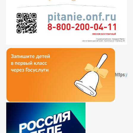
https
://g