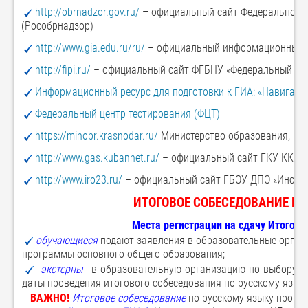
http://obrnadzor.gov.ru/
–
официальный сайт Федеральной с
(Рособрнадзор)
http://www.gia.edu.ru/ru/
– официальный информационный 
http://fipi.ru/
– официальный сайт ФГБНУ «Федеральный инс
Информационный ресурс для подготовки к ГИА: «Навигато
Федеральный центр тестирования (ФЦТ)
https://minobr.krasnodar.ru/
Министерство образования, нау
http://www.gas.kubannet.ru/
– официальный сайт ГКУ КК Це
http://www.iro23.ru/
– официальный сайт ГБОУ ДПО «Инстит
ИТОГОВОЕ СОБЕСЕДОВАНИЕ ПО 
Места регистрации на сдачу Итогово
обучающиеся
подают заявления в образовательные орган
программы основного общего образования;
экстерны
- в образовательную организацию по выбору эк
даты проведения итогового собеседования по русскому языку
ВАЖНО!
Итоговое собеседование
по русскому языку провод