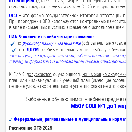
аттестацией
(далее – ГИА). Формы проведения ГИА по обр
основной государственный экзамен (ОГЭ) и государственный 
ОГЭ
– это форма государственной итоговой аттестации по 
При проведении ОГЭ используются контрольные измеритель
в виде письменных и устных экзаменов с использованием текс
ГИА-9 включает в себя четыре экзамена:
по
русскому языку
и
математике
(обязательные экзамены)
по
ДВУМ
учебным предметам по выбору обучающего
литература, география, история, обществознание, иностра
языки), информатика и информационно-коммуникационные те
К ГИА-9
допускаются
обучающиеся,
не имеющие академичес
план или индивидуальный учебный план (имеющие годовые от
не ниже удовлетворительных) и
успешно сдавшие итоговое с
Выбранные обучающимся учебные предметы ука
МБОУ СОШ №1 до 1 марта 
Федеральные, региональные и муниципальные нормати
Расписание ОГЭ 2025