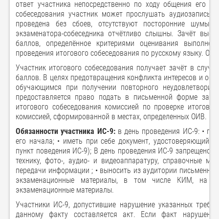
ответ участника непосредственно по ходу общения его с 
собеседования участник может прослушать аудиозапись св
проведена без сбоев, отсутствуют посторонние шумы и
экзаменатора-собеседника отчётливо слышны. Зачёт выст
баллов, определённое критериями оценивания выполнен
проведения итогового собеседования по русскому языку. Общ
Участник итогового собеседования получает зачёт в случа
баллов. В целях предотвращения конфликта интересов и обе
обучающимся при получении повторного неудовлетворител
предоставляется право подать в письменной форме заявл
итогового собеседования комиссией по проверке итоговог
комиссией, сформированной в местах, определенных ОИВ.
Обязанности участника ИС-9:
в день проведения ИС-9: • при
его начала; • иметь при себе документ, удостоверяющий ли
пункт поведения ИС-9); В день проведения ИС-9 запрещено: 
технику, фото-, аудио- и видеоаппаратуру, справочные м
передачи информации ; • выносить из аудитории письменные
экзаменационные материалы, в том числе КИМ, на бу
экзаменационные материалы.
Участники ИС-9, допустившие нарушение указанных требо
данному факту составляется акт. Если факт нарушения