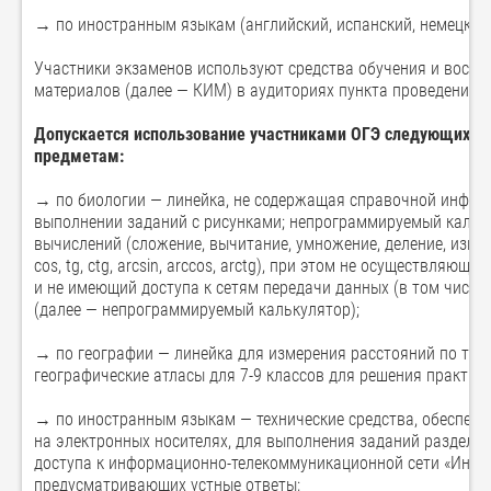
→ по иностранным языкам (английский, испанский, немецкий, 
Участники экзаменов используют средства обучения и восп
материалов (далее — КИМ) в аудиториях пункта проведения 
Допускается использование участниками ОГЭ следующих ср
предметам:
→ по биологии — линейка, не содержащая справочной информ
выполнении заданий с рисунками; непрограммируемый кальк
вычислений (сложение, вычитание, умножение, деление, извле
cos, tg, ctg, arcsin, arccos, arctg), при этом не осуществляю
и не имеющий доступа к сетям передачи данных (в том числе
(далее — непрограммируемый калькулятор);
→ по географии — линейка для измерения расстояний по топ
географические атласы для 7-9 классов для решения практиче
→ по иностранным языкам — технические средства, обеспеч
на электронных носителях, для выполнения заданий раздела
доступа к информационно-телекоммуникационной сети «Интер
предусматривающих устные ответы;