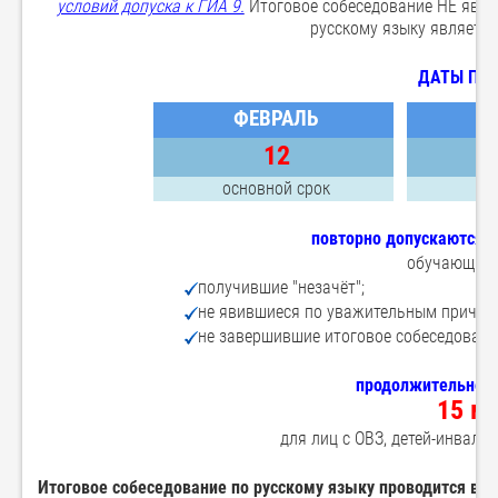
условий допуска к ГИА 9.
Итоговое собеседование НЕ явля
русскому языку являетс
ДАТЫ ПР
ФЕВРАЛЬ
12
основной срок
повторно допускаются 
обучающиес
получившие "незачёт";
не явившиеся по уважительным причин
не завершившие итоговое собеседован
продолжительно
15 ми
для лиц с ОВЗ, детей-инвали
Итоговое собеседование по русскому языку проводится во