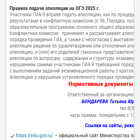
Правила подачи апелляции на ОГЭ 2025 г.
Участники ГИА-9 вправе подать апелляцию, как по процедуре
результатами в конфликтную комиссию.(п.36, Порядка, прове
образовательным программам основного общего образовани
Конфликтная комиссия: принимает и рассматривает апелляц
порядка проведения ГИА, а также о несогласии с выставлен
апелляции решение об удовлетворении или отклонении апел
апелляцию, и (или) его родителей (законных представителей)
апелляции по вопросам: содержания и структуры экзаменац
нарушением самими участниками ГИА-9 требований порядка п
с выполнением заданий экзаменационной работы с кратким 
Апелляцию о нарушении установленного порядка проведения
Нормативные документы МБ
Ответственный за организацию п
БОНДАРЕВА Татьяна Юрье
тел.8(918
часы приема: понедельник с 13.00 
Ссылки на сайты, реком
h
ttps://edu.gov.ru/
– официальный сайт Министерства про