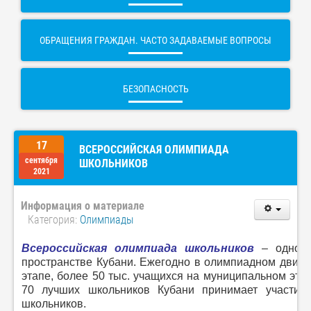
ОБРАЩЕНИЯ ГРАЖДАН. ЧАСТО ЗАДАВАЕМЫЕ ВОПРОСЫ
БЕЗОПАСНОСТЬ
17
ВСЕРОССИЙСКАЯ ОЛИМПИАДА
сентября
ШКОЛЬНИКОВ
2021
Информация о материале
Категория:
Олимпиады
Всероссийская олимпиада школьников
– одно и
пространстве Кубани. Ежегодно в олимпиадном движе
этапе, более 50 тыс. учащихся на муниципальном эта
70 лучших школьников Кубани принимает участие
школьников.