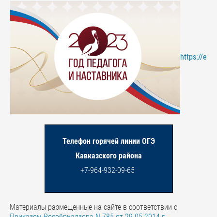
https://edu
Телефон горячей линии ОГЭ
Кавказского района
+7-964-932-09-65
Материалы размещенные на сайте в соответствии с
Приказом Рособрнадзора N 785 от 29.05.2014 г