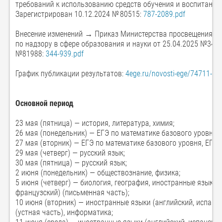
требований к использованию средств обучения и воспитания п
Зарегистрирован 10.12.2024 № 80515:
787-2089.pdf
Внесение изменений → Приказ Министерства просвещения Ро
по надзору в сфере образования и науки от 25.04.2025 №344
№81988:
344-939.pdf
График публикации результатов:
4ege.ru/novosti-ege/74711-g..
.
Основной период
23 мая (пятница) — история, литература, химия;
26 мая (понедельник) — ЕГЭ по математике базового уровня,
27 мая (вторник) — ЕГЭ по математике базового уровня, ЕГЭ
29 мая (четверг) — русский язык;
30 мая (пятница) — русский язык;
2 июня (понедельник) — обществознание, физика;
5 июня (четверг) — биология, география, иностранные языки (
французский) (письменная часть);
10 июня (вторник) — иностранные языки (английский, испанск
(устная часть), информатика;