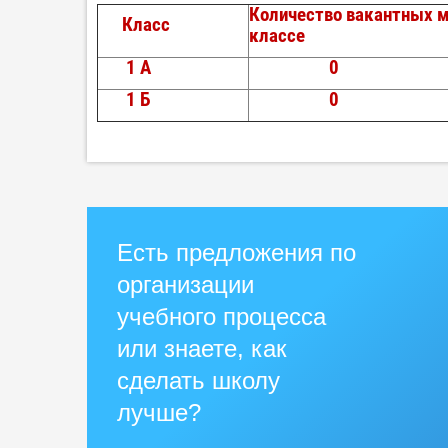
Количество вакантных м
Класс
классе
1 А
0
1 Б
0
Есть предложения по
организации
учебного процесса
или знаете, как
сделать школу
лучше?