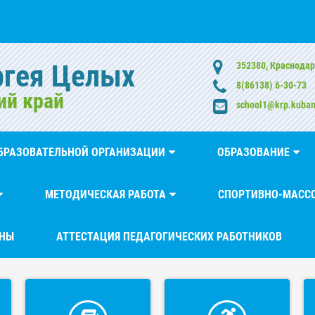
ргея Целых
352380, Краснодар
8(86138) 6-30-73
ий край
school1@krp.kuban
ОБРАЗОВАТЕЛЬНОЙ ОРГАНИЗАЦИИ
ОБРАЗОВАНИЕ
МЕТОДИЧЕСКАЯ РАБОТА
СПОРТИВНО-МАССО
ЙНЫ
АТТЕСТАЦИЯ ПЕДАГОГИЧЕСКИХ РАБОТНИКОВ